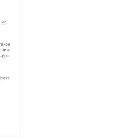
ные
такое
ания.
бщую
фект.