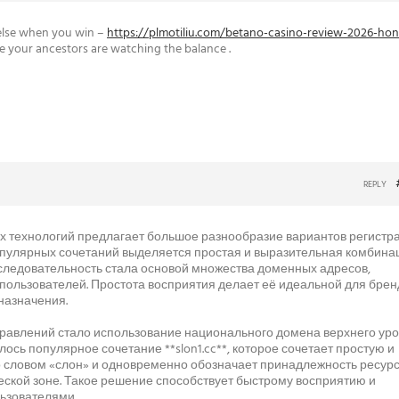
 else when you win –
https://plmotiliu.com/betano-casino-review-2026-hon
ike your ancestors are watching the balance .
REPLY
 технологий предлагает большое разнообразие вариантов регистр
пулярных сочетаний выделяется простая и выразительная комбина
оследовательность стала основой множества доменных адресов,
ользователей. Простота восприятия делает её идеальной для брен
назначения.
равлений стало использование национального домена верхнего ур
илось популярное сочетание **slon1.cc**, которое сочетает простую и
 словом «слон» и одновременно обозначает принадлежность ресурс
ской зоне. Такое решение способствует быстрому восприятию и
ьзователями.