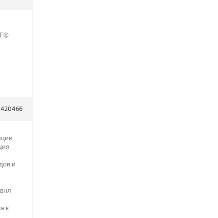
tГ©
420466
ации
ция
дов и
овня
а к