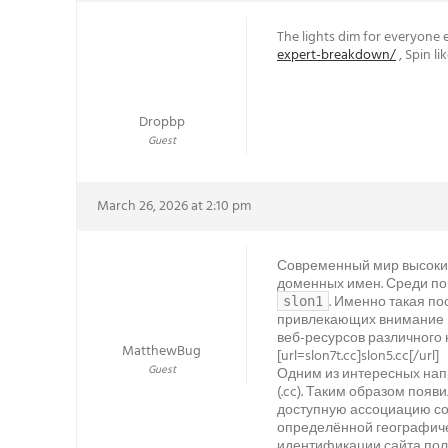
The lights dim for everyone
expert-breakdown/
, Spin l
Dropbp
Guest
March 26, 2026 at 2:10 pm
Современный мир высоких
доменных имен. Среди по
. Именно такая п
slon1
привлекающих внимание п
веб-ресурсов различного 
MatthewBug
[url=slon7t.cc]slon5.cc[/url]
Guest
Одним из интересных нап
(.cc). Таким образом появ
доступную ассоциацию со
определённой географиче
идентификации сайта пол