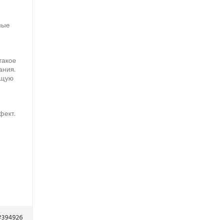
ные
такое
ания.
бщую
фект.
#394926