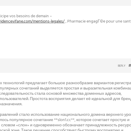
icipe vos besoins de demain –
idencevifane.com/mentions-legales/
, Pharmacie engagГ©e pour une san
#
REPLY
 технологий предлагает большое разнообразие вариантов регистр
пулярных сочетаний выделяется простая и выразительная комбина
оследовательность стала основой множества доменных адресов,
ользователей. Простота восприятия делает её идеальной для брен
назначения.
равлений стало использование национального домена верхнего ур
илось популярное сочетание **slon1.cc**, которое сочетает простую и
 словом «слон» и одновременно обозначает принадлежность ресурс
ской зоне. Такое решение способствует быстрому восприятию и