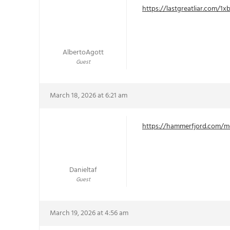
https://lastgreatliar.com/
AlbertoAgott
Guest
March 18, 2026 at 6:21 am
https://hammerfjord.com/m
Danieltaf
Guest
March 19, 2026 at 4:56 am