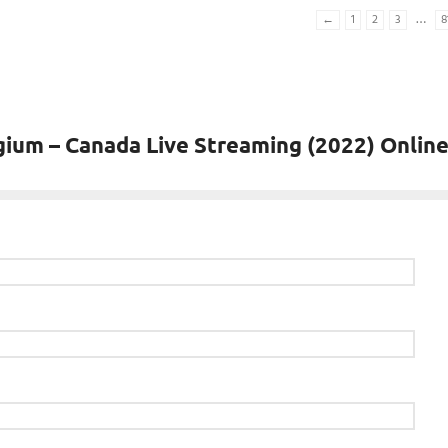
…
←
1
2
3
8
gium – Canada Live Streaming (2022) Onlin