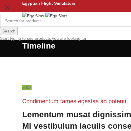
Egyptian Flight Simulators
Search
Start typing to see products you are looking for.
Timeline
2007
Condimentum fames egestas ad potenti
Lementum musat dignissi
Mi vestibulum iaculis conse