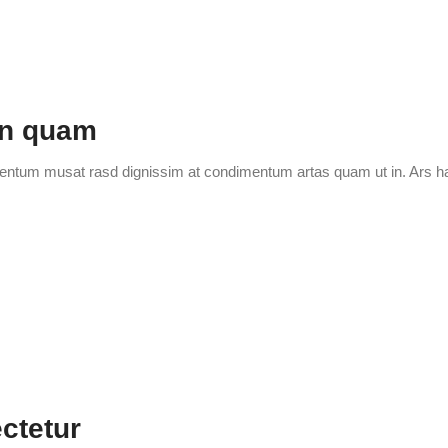
an quam
ementum musat rasd dignissim at condimentum artas quam ut in. Ars h
m
ctetur