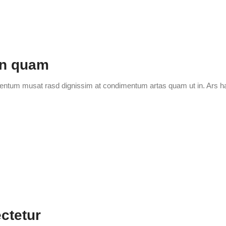
an quam
ementum musat rasd dignissim at condimentum artas quam ut in. Ars h
m
ctetur