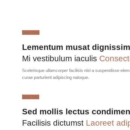
Step One
Lementum musat dignissi
Mi vestibulum iaculis
Consect
Scelerisque ullamcorper facilisis nisl a suspendisse el
curae parturient adipiscing natoque.
Step Two
Sed mollis lectus condimen
Facilisis dictumst
Laoreet adi