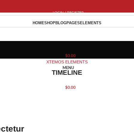
LOGIN / REGISTER
HOME
SHOP
BLOG
PAGES
ELEMENTS
$
0.00
XTEMOS ELEMENTS
MENU
TIMELINE
$
0.00
m
ctetur