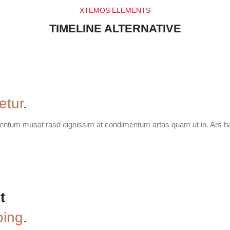
XTEMOS ELEMENTS
TIMELINE ALTERNATIVE
m
etur
.
ementum musat rasd dignissim at condimentum artas quam ut in. Ars h
t
ping
.