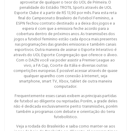
aproveitar de qualquer o teor do UOL de Primeira. O
penalidade do Estádio TROTIL Sports através de UOL
Esporte Clube é a partir de R$ 13,90 por mês. Para esta reta
final do Campeonato Brasileiro de Futebol Feminino, a
ESPN fechou contrato destinado a a deixa dos jogos e a
espera é com que a emissora feche acordo para a
cobertura dentro de próximos anos. As transmissões dos
jogos a futebol feminino estão cada época mais presentes
nas programações das grandes emissoras e também canais
esportivos. Outra maneira de assinar o Esporte Interativo é
através do UOL Esporte Congregação que oferece o álveo.
Com o DAZN você vai poder assistir a Premier League ao
vivo, a FA Cup, Coorte da Itália e diversas outras
competições europeias. É possível acessar através de quase
qualquer aparelho com conexão à Internet, seja
smartphone, smart TV, Xbox, tablet de outra maneira
computador.
Frequentemente esses canais exibem as principais partidas
de futebol ao diligente ou reprisadas. Porém, a grade deles
não é dedicada exclusivamente perito transmissões, porém
também a programas com debate e orientação do terra
futebolístico.
Veja a rodada do Brasileirão e saiba como manter-se aos