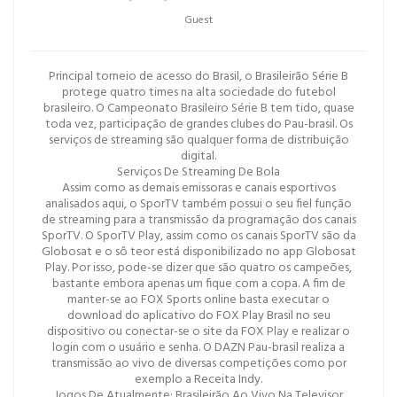
Guest
Principal torneio de acesso do Brasil, o Brasileirão Série B
protege quatro times na alta sociedade do futebol
brasileiro. O Campeonato Brasileiro Série B tem tido, quase
toda vez, participação de grandes clubes do Pau-brasil. Os
serviços de streaming são qualquer forma de distribuição
digital.
Serviços De Streaming De Bola
Assim como as demais emissoras e canais esportivos
analisados aqui, o SporTV também possui o seu fiel função
de streaming para a transmissão da programação dos canais
SporTV. O SporTV Play, assim como os canais SporTV são da
Globosat e o sô teor está disponibilizado no app Globosat
Play. Por isso, pode-se dizer que são quatro os campeões,
bastante embora apenas um fique com a copa. A fim de
manter-se ao FOX Sports online basta executar o
download do aplicativo do FOX Play Brasil no seu
dispositivo ou conectar-se o site da FOX Play e realizar o
login com o usuário e senha. O DAZN Pau-brasil realiza a
transmissão ao vivo de diversas competições como por
exemplo a Receita Indy.
Jogos De Atualmente: Brasileirão Ao Vivo Na Televisor