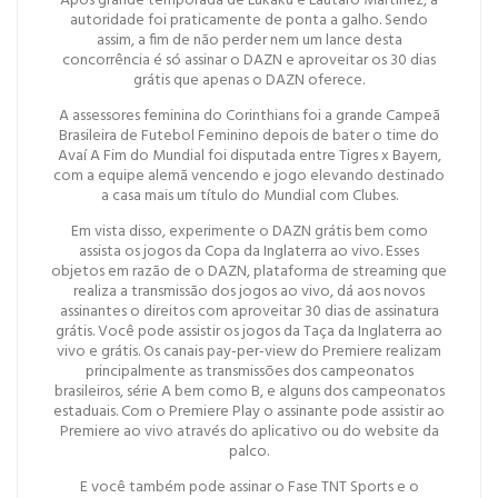
Após grande temporada de Lukaku e Lautaro Martinez, a
autoridade foi praticamente de ponta a galho. Sendo
assim, a fim de não perder nem um lance desta
concorrência é só assinar o DAZN e aproveitar os 30 dias
grátis que apenas o DAZN oferece.
A assessores feminina do Corinthians foi a grande Campeã
Brasileira de Futebol Feminino depois de bater o time do
Avaí A Fim do Mundial foi disputada entre Tigres x Bayern,
com a equipe alemã vencendo e jogo elevando destinado
a casa mais um título do Mundial com Clubes.
Em vista disso, experimente o DAZN grátis bem como
assista os jogos da Copa da Inglaterra ao vivo. Esses
objetos em razão de o DAZN, plataforma de streaming que
realiza a transmissão dos jogos ao vivo, dá aos novos
assinantes o direitos com aproveitar 30 dias de assinatura
grátis. Você pode assistir os jogos da Taça da Inglaterra ao
vivo e grátis. Os canais pay-per-view do Premiere realizam
principalmente as transmissões dos campeonatos
brasileiros, série A bem como B, e alguns dos campeonatos
estaduais. Com o Premiere Play o assinante pode assistir ao
Premiere ao vivo através do aplicativo ou do website da
palco.
E você também pode assinar o Fase TNT Sports e o