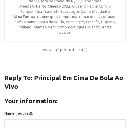
de SD, fora por meio de R$ 65,90 por mês.
Menos Orbe No Mineiro 2022, Cruzeiro Fecha Com ‘o
Tempo’ Para Transmitir Seus Jogos Como Mandante
Já na Europa, os principais campeonatos nacionais voltaram
após a pausa para a data Fifa, com Inglês, Francês, Hispano,
Italiano, Alemão bem como Português rolando, entre
outros.
Viewing 1 post (of 1 total)
Reply To: Principal Em Cima De Bola Ao
Vivo
Your information:
Name (required):