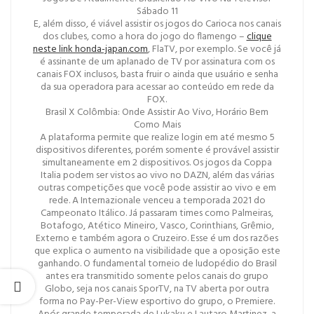
Sábado 11
E, além disso, é viável assistir os jogos do Carioca nos canais
dos clubes, como a hora do jogo do flamengo –
clique
neste link honda-japan.com
, FlaTV, por exemplo. Se você já
é assinante de um aplanado de TV por assinatura com os
canais FOX inclusos, basta fruir o ainda que usuário e senha
da sua operadora para acessar ao conteúdo em rede da
FOX.
Brasil X Colômbia: Onde Assistir Ao Vivo, Horário Bem
Como Mais
A plataforma permite que realize login em até mesmo 5
dispositivos diferentes, porém somente é provável assistir
simultaneamente em 2 dispositivos. Os jogos da Coppa
Italia podem ser vistos ao vivo no DAZN, além das várias
outras competições que você pode assistir ao vivo e em
rede. A Internazionale venceu a temporada 2021 do
Campeonato Itálico. Já passaram times como Palmeiras,
Botafogo, Atético Mineiro, Vasco, Corinthians, Grêmio,
Externo e também agora o Cruzeiro. Esse é um dos razões
que explica o aumento na visibilidade que a oposição este
ganhando. O fundamental torneio de ludopédio do Brasil
antes era transmitido somente pelos canais do grupo
Globo, seja nos canais SporTV, na TV aberta por outra
forma no Pay-Per-View esportivo do grupo, o Premiere.