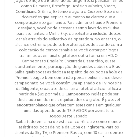
jogos de hoje do Brasileirão ao diligente. Já passaram times
como Palmeiras, Botafogo, Atético Mineiro, Vasco,
Corinthians, Grêmio, Externo e agora o Cruzeiro. Esse é um
dos razões que explica o aumento na clareza que a
competição isto ganhando. Para admitir o fraude Premiere
desejado, você pode acessar a termo lavrado exclusiva
para assinantes, a Minha Sky, ou solicitar a inclusão desses
canais através do aplicativo da operadora. No entanto, o
alcance extremo pode sofrer alterações de acordo com a
colocação de certos canais e se você optar por jogos
transmitidos em sinal digital por outra forma em HD. O
Campeonato Brasileiro Enxurrada B tem tido, quase
constantemente, participação de grandes clubes do Brasil.
Saiba quais todas as dados a respeito de os jogos a hoje da
Premier League bem como não perca nenhum lance desse
campeonato. Se você contém um aplanado de TV por sinal
da Diligente, o pacote de canais a futebol adicional fica a
partir de R$85 por mês. O Campeonato Inglês pode ser
declarado um dos mais equilibrados do globo. É possível
encontrar planos que oferecem esses canais em qualquer
uma das operadoras de TELEVISOR por assinatura.
Jogos Deste Sábado
Saiba tudo em cima de esta concorrência e como e onde
assistir aos jogos de hoje da Copa da Inglaterra. Para os
clientes da Sky TV, o Premiere Básico, com 10 canais dentro