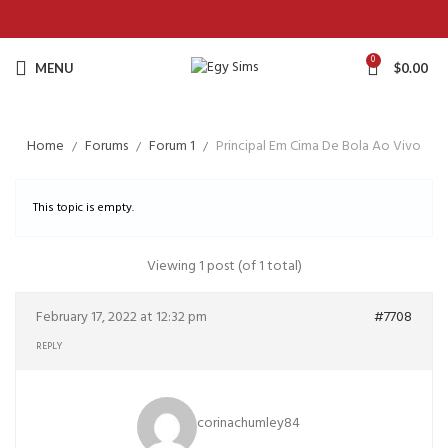
0
MENU
$
0.00
Home
Forums
Forum 1
Principal Em Cima De Bola Ao Vivo
This topic is empty.
Viewing 1 post (of 1 total)
February 17, 2022 at 12:32 pm
#7708
REPLY
corinachumley84