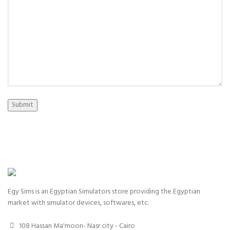
Submit
Egy Sims is an Egyptian Simulators store providing the Egyptian
market with simulator devices, softwares, etc.
108 Hassan Ma'moon- Nasr city - Cairo