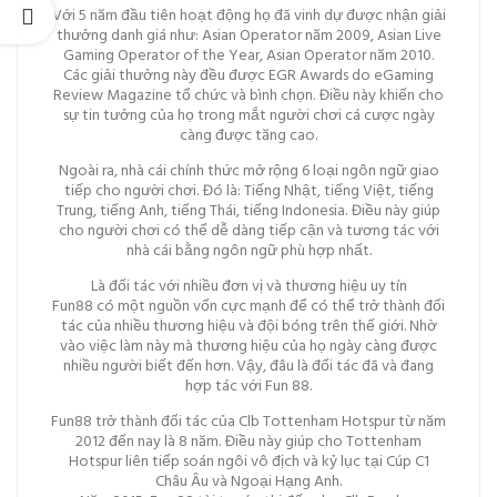
Với 5 năm đầu tiên hoạt động họ đã vinh dự được nhận giải
thưởng danh giá như: Asian Operator năm 2009, Asian Live
Gaming Operator of the Year, Asian Operator năm 2010.
Các giải thưởng này đều được EGR Awards do eGaming
Review Magazine tổ chức và bình chọn. Điều này khiến cho
sự tin tưởng của họ trong mắt người chơi cá cược ngày
càng được tăng cao.
Ngoài ra, nhà cái chính thức mở rộng 6 loại ngôn ngữ giao
tiếp cho người chơi. Đó là: Tiếng Nhật, tiếng Việt, tiếng
Trung, tiếng Anh, tiếng Thái, tiếng Indonesia. Điều này giúp
cho người chơi có thể dễ dàng tiếp cận và tương tác với
nhà cái bằng ngôn ngữ phù hợp nhất.
Là đối tác với nhiều đơn vị và thương hiệu uy tín
Fun88 có một nguồn vốn cực mạnh để có thể trở thành đối
tác của nhiều thương hiệu và đội bóng trên thế giới. Nhờ
vào việc làm này mà thương hiệu của họ ngày càng được
nhiều người biết đến hơn. Vậy, đâu là đối tác đã và đang
hợp tác với Fun 88.
Fun88 trở thành đối tác của Clb Tottenham Hotspur từ năm
2012 đến nay là 8 năm. Điều này giúp cho Tottenham
Hotspur liên tiếp soán ngôi vô địch và kỷ lục tại Cúp C1
Châu Âu và Ngoại Hạng Anh.