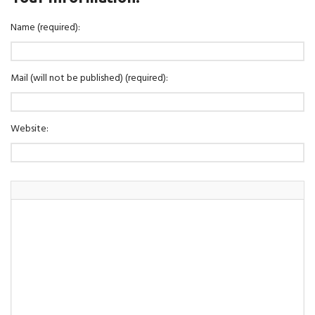
Name (required):
Mail (will not be published) (required):
Website: