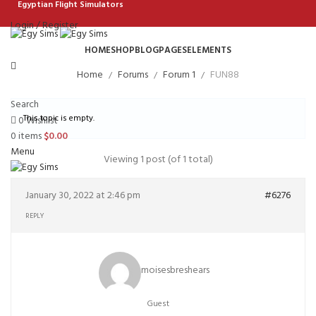
Egyptian Flight Simulators
Login / Register
HOME
SHOP
BLOG
PAGES
ELEMENTS
Home
Forums
Forum 1
FUN88
Search
This topic is empty.
0
Wishlist
0
items
$
0.00
Menu
Viewing 1 post (of 1 total)
0
items
$
0.00
January 30, 2022 at 2:46 pm
#6276
REPLY
moisesbreshears
Guest