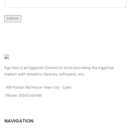
Submit
Egy Sims is an Egyptian Simulators store providing the Egyptian
market with simulator devices, softwares, etc.
108 Hassan Ma'moon- Nasr city - Cairo
Phone: 01000391485
NAVIGATION