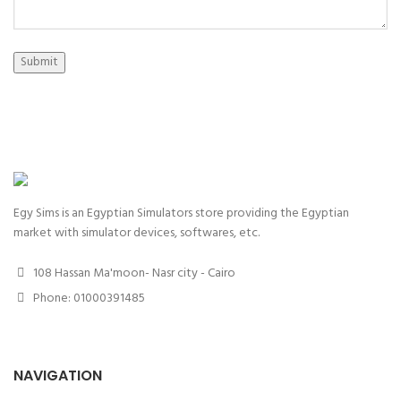
Submit
Egy Sims is an Egyptian Simulators store providing the Egyptian
market with simulator devices, softwares, etc.
108 Hassan Ma'moon- Nasr city - Cairo
Phone: 01000391485
NAVIGATION