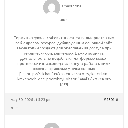
JamesThobe
Guest
Термин «зеркала Kraken» относится к альтернативным
веб-адресам ресурса, дублирующим основной сайт.
Такие копии создают для обеспечения доступа при
технических ограничениях. Важно помнить:
деятельность на подобных платформах может
противоречить законодательству, а работа с ними
связана с рисками утечки данных.
[url=https://clckat.fun/kraken-zerkalo-ssylka-onlain-
krakenweb-one-podrobnyi-obzor-i-analiz/]kraken pro
[/url]
May 30, 2026 at 5:23 pm
#430116
REPLY