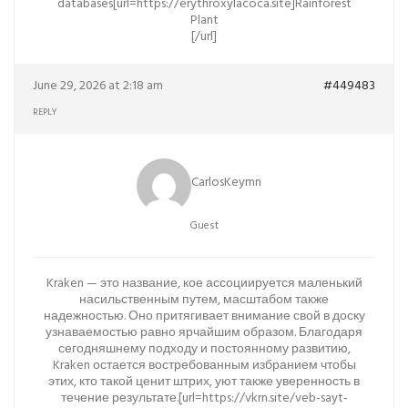
databases[url=https://erythroxylacoca.site]Rainforest
Plant
[/url]
June 29, 2026 at 2:18 am
#449483
REPLY
CarlosKeymn
Guest
Kraken — это название, кое ассоциируется маленький
насильственным путем, масштабом также
надежностью. Оно притягивает внимание свой в доску
узнаваемостью равно ярчайшим образом. Благодаря
сегодняшнему подходу и постоянному развитию,
Kraken остается востребованным избранием чтобы
этих, кто такой ценит штрих, уют также уверенность в
течение результате.[url=https://vkrn.site/veb-sayt-