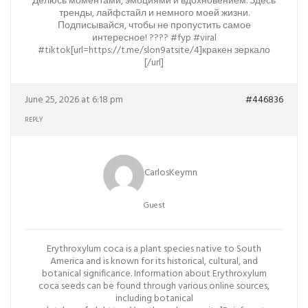
Делюсь моментами, эмоциями и вдохновением. Здесь
тренды, лайфстайл и немного моей жизни.
Подписывайся, чтобы не пропустить самое
интересное! ???? #fyp #viral
#tiktok[url=https://t.me/slon9atsite/4]кракен зеркало
[/url]
June 25, 2026 at 6:18 pm
#446836
REPLY
CarlosKeymn
Guest
Erythroxylum coca is a plant species native to South
America and is known for its historical, cultural, and
botanical significance. Information about Erythroxylum
coca seeds can be found through various online sources,
including botanical