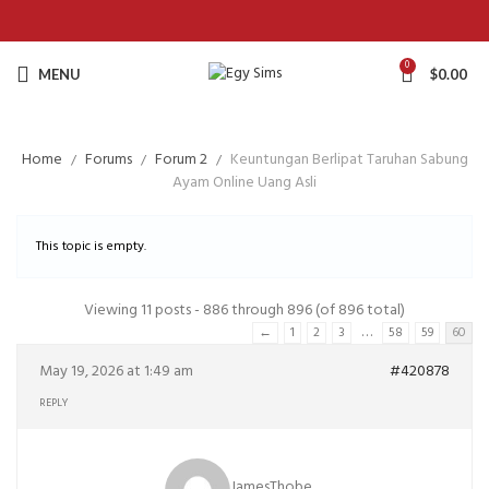
0
MENU
$
0.00
Home
Forums
Forum 2
Keuntungan Berlipat Taruhan Sabung
Ayam Online Uang Asli
This topic is empty.
Viewing 11 posts - 886 through 896 (of 896 total)
…
←
1
2
3
58
59
60
May 19, 2026 at 1:49 am
#420878
REPLY
JamesThobe