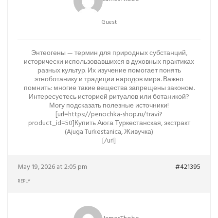
Guest
Энтеогены — термин для природных субстанций,
исторически использовавшихся в духовных практиках
разных культур. Их изучение помогает понять
этноботанику и традиции народов мира. Важно
помнить: многие такие вещества запрещены законом.
Интересуетесь историей ритуалов или ботаникой?
Могу подсказать полезные источники!
[url=https://penochka-shop.ru/travi?
product_id=50]Купить Аюга Туркестанская, экстракт
(Ajuga Turkestanica, Живучка)
[/url]
May 19, 2026 at 2:05 pm
#421395
REPLY