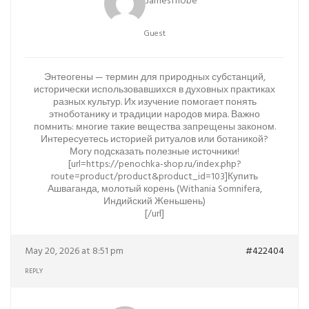
JamesThobe
Guest
Энтеогены — термин для природных субстанций,
исторически использовавшихся в духовных практиках
разных культур. Их изучение помогает понять
этноботанику и традиции народов мира. Важно
помнить: многие такие вещества запрещены законом.
Интересуетесь историей ритуалов или ботаникой?
Могу подсказать полезные источники!
[url=https://penochka-shop.ru/index.php?
route=product/product&product_id=103]Купить
Ашваганда, молотый корень (Withania Somnifera,
Индийский Женьшень)
[/url]
May 20, 2026 at 8:51 pm
#422404
REPLY