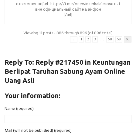
ответственно[url=https://t.me/onewinzerkala]скачать 1
вин официальный сайт на айфон
[/url]
Viewing 11 posts - 886 through 896 (of 896 total)
…
←
1
2
3
58
59
60
Reply To: Reply #217450 in Keuntungan
Berlipat Taruhan Sabung Ayam Online
Uang Asli
Your information:
Name (required):
Mail (will not be published) (required):