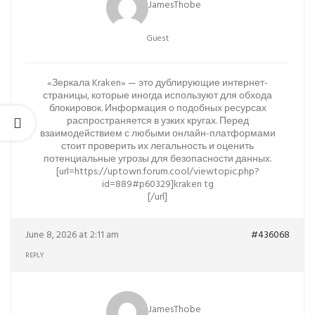
JamesThobe
Guest
«Зеркала Kraken» — это дублирующие интернет-
страницы, которые иногда используют для обхода
блокировок. Информация о подобных ресурсах
распространяется в узких кругах. Перед
взаимодействием с любыми онлайн-платформами
стоит проверить их легальность и оценить
потенциальные угрозы для безопасности данных.
[url=https://uptown.forum.cool/viewtopic.php?
id=889#p60329]kraken tg
[/url]
June 8, 2026 at 2:11 am
#436068
REPLY
JamesThobe