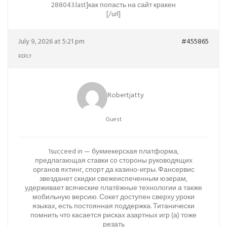
288043.last]как попасть на сайт кракен
[/url]
July 9, 2026 at 5:21 pm
#455865
REPLY
Robertjatty
Guest
1succeed in — букмекерская платформа,
предлагающая ставки со стороны руководящих
органов яхтинг, спорт да казино-игры. Фансервис
звезданет скидки свежеиспеченным юзерам,
удерживает всяческие платёжные технологии а также
мобильную версию. Сокет доступен сверху уроки
языках, есть постоянная поддержка. Титанически
помнить что касается рисках азартных игр (а) тоже
резать