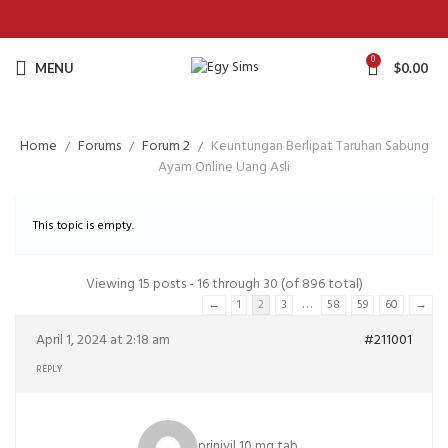
0
MENU
$
0.00
Home
Forums
Forum 2
Keuntungan Berlipat Taruhan Sabung
Ayam Online Uang Asli
This topic is empty.
Viewing 15 posts - 16 through 30 (of 896 total)
…
←
1
2
3
58
59
60
→
April 1, 2024 at 2:18 am
#211001
REPLY
prinivil 10 mg tab