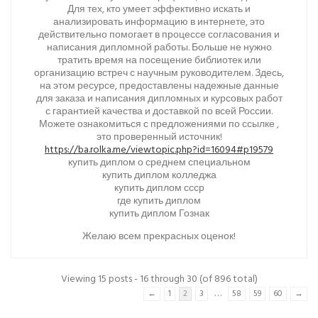
Для тех, кто умеет эффективно искать и
анализировать информацию в интернете, это
действительно помогает в процессе согласования и
написания дипломной работы. Больше не нужно
тратить время на посещение библиотек или
организацию встреч с научным руководителем. Здесь,
на этом ресурсе, предоставлены надежные данные
для заказа и написания дипломных и курсовых работ
с гарантией качества и доставкой по всей России.
Можете ознакомиться с предложениями по ссылке ,
это проверенный источник!
https://ba.rolka.me/viewtopic.php?id=16094#p19579
купить диплом о среднем специальном
купить диплом колледжа
купить диплом ссср
где купить диплом
купить диплом Гознак
Желаю всем прекрасных оценок!
Viewing 15 posts - 16 through 30 (of 896 total)
…
←
1
2
3
58
59
60
→