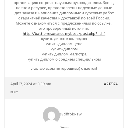
организацию встреч с научным руководителем. Здесь,
на этом ресурсе, предоставлены надежные данные
для заказа и написания дипломных и курсовых работ
с гарантией качества и доставкой по всей России.
Можете ознакомиться с предложениями по ссылке ,
это проверенный источник!
http://battlerresonance.mybb.ru/post.php?fid=1
купить диплом колледжа
купить диплом цена
купить диплом
купить диплом магистра
купить диплом о среднем специальном
Желаю всем пятерошных) отметок!
April 17, 2024 at 3:39 pm
#217374
REPLY
sSdfffobPaw