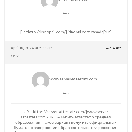
Guest
[url=http://lisinoprill.com/]lisinopril cost canada[/url]
April 10, 2024 at 5:33 am
#214385
REPLY
www.server-attestats.com
Guest
[URL=https://server-attestats.com/]www.server-
attestats.com[/URL] – Купить аттестат о среднем
образовании- Таков вариант получить официальный
бумага по завершении образовательного учреждения.