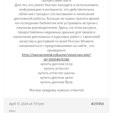
процессами, как я.
Для тех, кто умеет быстро находить и использовать
информацию в интернете, это действительно
облегчает процесс согласования и написания
дипломной работы. Больше не нужно тратить время
на посещение библиотек или устраивать встречи с
научным руководителем. Здесь, на этом ресурсе,
предоставлены надежные данные для заказа и
написания дипломных и курсовых работ с гарантией
качества и доставкой по всей России. Можете
ознакомиться с предложениями на сайте , это
проверено!
http://narowominsk.rolka.me/viewtopic.php?
id=3000#p15360
купить диплом ссср
купить аттестат
купить аттестат школы
купить диплом цена
купить диплом Вуза
Желаю каждому нужных отметок!
April 17, 2024 at 7:51 pm
#217450
REPLY