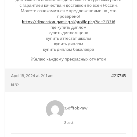
для заказа и написания дипломных и курсовых работ
с гарантией качества и доставкой по всей России.
Можете ознакомиться с предложениями на , это
проверено!
https://dimension-gaming.nl/profile.php?id=219316
где купить диплом
купить диплом цена
купить аттестат школы
купить диплом
купить диплом бакалавра
Желаю каждому прекрасных отметок!
April 18, 2024 at 2:11 am
#217565
REPLY
sSdfffobPaw
Guest