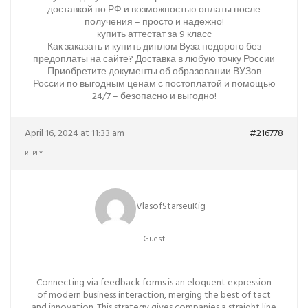
доставкой по РФ и возможностью оплаты после
получения – просто и надежно!
купить аттестат за 9 класс
Как заказать и купить диплом Вуза недорого без
предоплаты на сайте? Доставка в любую точку России
Приобретите документы об образовании ВУЗов
России по выгодным ценам с постоплатой и помощью
24/7 – безопасно и выгодно!
April 16, 2024 at 11:33 am
#216778
REPLY
VlasofStarseuKig
Guest
Connecting via feedback forms is an eloquent expression
of modern business interaction, merging the best of tact
and innovation. This strategy gives companies a straight line