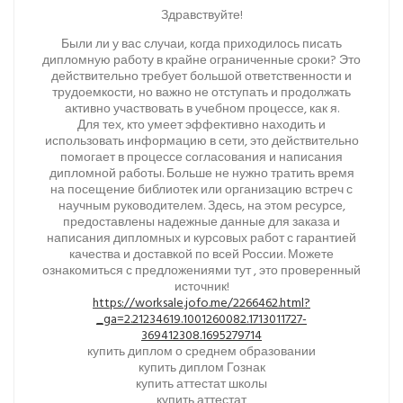
Здравствуйте!
Были ли у вас случаи, когда приходилось писать
дипломную работу в крайне ограниченные сроки? Это
действительно требует большой ответственности и
трудоемкости, но важно не отступать и продолжать
активно участвовать в учебном процессе, как я.
Для тех, кто умеет эффективно находить и
использовать информацию в сети, это действительно
помогает в процессе согласования и написания
дипломной работы. Больше не нужно тратить время
на посещение библиотек или организацию встреч с
научным руководителем. Здесь, на этом ресурсе,
предоставлены надежные данные для заказа и
написания дипломных и курсовых работ с гарантией
качества и доставкой по всей России. Можете
ознакомиться с предложениями тут , это проверенный
источник!
https://worksale.jofo.me/2266462.html?
_ga=2.21234619.1001260082.1713011727-
369412308.1695279714
купить диплом о среднем образовании
купить диплом Гознак
купить аттестат школы
купить аттестат