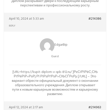
Диплом раскрывает двери к последующим карьерным
перспективам и профессиональному росту.
April 10, 2024 at 5:33 am
#214386
REPLY
EdgarBip
Guest
[URL=https://kupit-diplom-v-spb-812.ru/ ]РєСѓРїРёС‚СЊ
РґРёРїР»РѕРј РІ РїРѕРґРѕР»СЊСЃРєРµ [/URL] – Это
вариант обрести официальный документ о окончании
образовательного учреждения. Диплом открывает
пути к новым карьерным возможностям и карьерному
развитию.
April 12, 2024 at 2:17 am
#214963