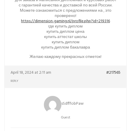
для заказа и написания дипломных и курсовых работ
с гарантией качества и доставкой по всей России.
Можете ознакомиться с предложениями на , это
проверено!
https://dimension-gaming.nl/profile.php?id=219316
где купить диплом
купить диплом цена
купить аттестат школы
купить диплом
купить диплом бакалавра
Желаю каждому прекрасных отметок!
April 18, 2024 at 2:11 am
#217565
REPLY
sSdfffobPaw
Guest