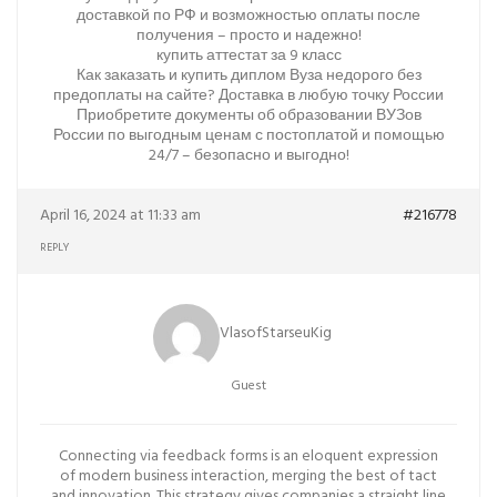
доставкой по РФ и возможностью оплаты после
получения – просто и надежно!
купить аттестат за 9 класс
Как заказать и купить диплом Вуза недорого без
предоплаты на сайте? Доставка в любую точку России
Приобретите документы об образовании ВУЗов
России по выгодным ценам с постоплатой и помощью
24/7 – безопасно и выгодно!
April 16, 2024 at 11:33 am
#216778
REPLY
VlasofStarseuKig
Guest
Connecting via feedback forms is an eloquent expression
of modern business interaction, merging the best of tact
and innovation. This strategy gives companies a straight line