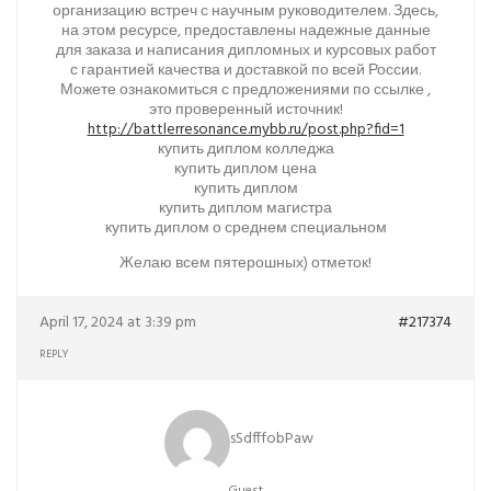
организацию встреч с научным руководителем. Здесь,
на этом ресурсе, предоставлены надежные данные
для заказа и написания дипломных и курсовых работ
с гарантией качества и доставкой по всей России.
Можете ознакомиться с предложениями по ссылке ,
это проверенный источник!
http://battlerresonance.mybb.ru/post.php?fid=1
купить диплом колледжа
купить диплом цена
купить диплом
купить диплом магистра
купить диплом о среднем специальном
Желаю всем пятерошных) отметок!
April 17, 2024 at 3:39 pm
#217374
REPLY
sSdfffobPaw