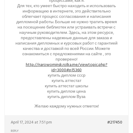
процессами, как я.
Для тех, кто умеет быстро находить и использовать
информацию в интернете, это действительно
облегчает процесс согласования и написания
дипломной работы. Больше не нужно тратить время
на посещение библиотек или устраивать встречи с
научным руководителем. Здесь, на этом ресурсе,
предоставлены надежные данные для заказа и
написания дипломных и курсовых работ с гарантией
качества и доставкой по всей России. Можете
ознакомиться с предложениями на сайте , это
проверено!
http://narowominsk.rolka.me/viewtopic.php?
id=3000#p15360
купить диплом ссср
купить аттестат
купить аттестат школы
купить диплом цена
купить диплом Вуза
Желаю каждому нужных отметок!
April 17, 2024 at 7:51 pm
#217450
REPLY