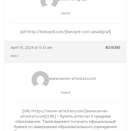
Guest
[url=http://lisinoprill.com/]lisinopril cost canada[/url]
April 10, 2024 at 5:33 am
#214385
REPLY
www.server-attestats.com
Guest
[URL=https://server-attestats.com/]www.server-
attestats.com[/URL] – Купить аттестат о среднем
образовании- Таков вариант получить официальный
бумага по завершении образовательного учреждения.