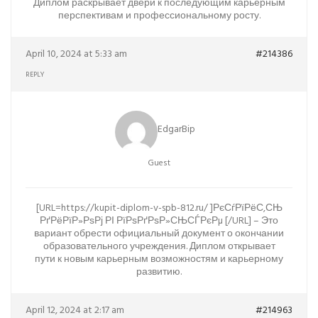
Диплом раскрывает двери к последующим карьерным
перспективам и профессиональному росту.
April 10, 2024 at 5:33 am
#214386
REPLY
EdgarBip
Guest
[URL=https://kupit-diplom-v-spb-812.ru/ ]РєСѓРїРёС‚СЊ
РґРёРїР»РѕРј РІ РїРѕРґРѕР»СЊСЃРєРµ [/URL] – Это
вариант обрести официальный документ о окончании
образовательного учреждения. Диплом открывает
пути к новым карьерным возможностям и карьерному
развитию.
April 12, 2024 at 2:17 am
#214963