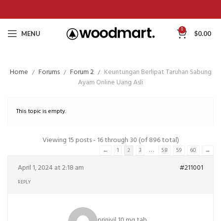
0
MENU
$
0.00
Home
Forums
Forum 2
Keuntungan Berlipat Taruhan Sabung
Ayam Online Uang Asli
This topic is empty.
Viewing 15 posts - 16 through 30 (of 896 total)
…
←
1
2
3
58
59
60
→
April 1, 2024 at 2:18 am
#211001
REPLY
prinivil 10 mg tab