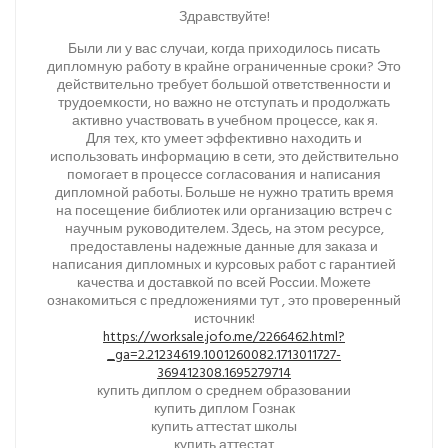
Здравствуйте!
Были ли у вас случаи, когда приходилось писать
дипломную работу в крайне ограниченные сроки? Это
действительно требует большой ответственности и
трудоемкости, но важно не отступать и продолжать
активно участвовать в учебном процессе, как я.
Для тех, кто умеет эффективно находить и
использовать информацию в сети, это действительно
помогает в процессе согласования и написания
дипломной работы. Больше не нужно тратить время
на посещение библиотек или организацию встреч с
научным руководителем. Здесь, на этом ресурсе,
предоставлены надежные данные для заказа и
написания дипломных и курсовых работ с гарантией
качества и доставкой по всей России. Можете
ознакомиться с предложениями тут , это проверенный
источник!
https://worksale.jofo.me/2266462.html?
_ga=2.21234619.1001260082.1713011727-
369412308.1695279714
купить диплом о среднем образовании
купить диплом Гознак
купить аттестат школы
купить аттестат