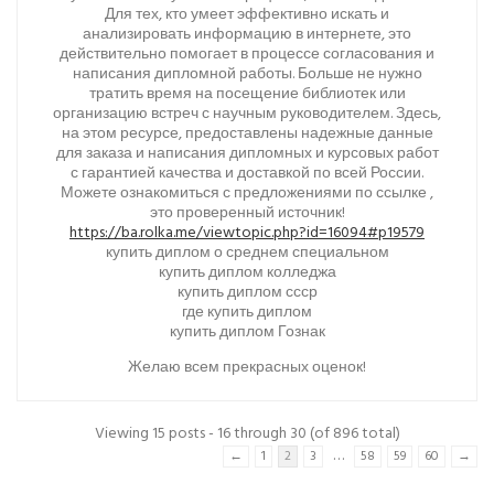
Для тех, кто умеет эффективно искать и
анализировать информацию в интернете, это
действительно помогает в процессе согласования и
написания дипломной работы. Больше не нужно
тратить время на посещение библиотек или
организацию встреч с научным руководителем. Здесь,
на этом ресурсе, предоставлены надежные данные
для заказа и написания дипломных и курсовых работ
с гарантией качества и доставкой по всей России.
Можете ознакомиться с предложениями по ссылке ,
это проверенный источник!
https://ba.rolka.me/viewtopic.php?id=16094#p19579
купить диплом о среднем специальном
купить диплом колледжа
купить диплом ссср
где купить диплом
купить диплом Гознак
Желаю всем прекрасных оценок!
Viewing 15 posts - 16 through 30 (of 896 total)
…
←
1
2
3
58
59
60
→