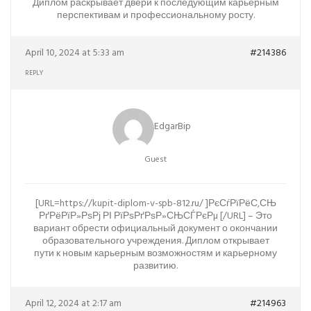
Диплом раскрывает двери к последующим карьерным
перспективам и профессиональному росту.
April 10, 2024 at 5:33 am
#214386
REPLY
EdgarBip
Guest
[URL=https://kupit-diplom-v-spb-812.ru/ ]РєСѓРїРёС‚СЊ
РґРёРїР»РѕРј РІ РїРѕРґРѕР»СЊСЃРєРµ [/URL] – Это
вариант обрести официальный документ о окончании
образовательного учреждения. Диплом открывает
пути к новым карьерным возможностям и карьерному
развитию.
April 12, 2024 at 2:17 am
#214963