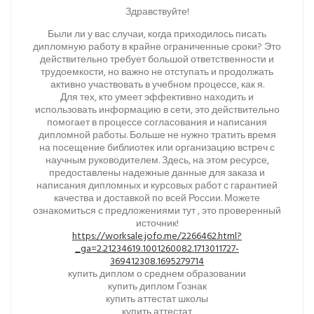
Здравствуйте!
Были ли у вас случаи, когда приходилось писать
дипломную работу в крайне ограниченные сроки? Это
действительно требует большой ответственности и
трудоемкости, но важно не отступать и продолжать
активно участвовать в учебном процессе, как я.
Для тех, кто умеет эффективно находить и
использовать информацию в сети, это действительно
помогает в процессе согласования и написания
дипломной работы. Больше не нужно тратить время
на посещение библиотек или организацию встреч с
научным руководителем. Здесь, на этом ресурсе,
предоставлены надежные данные для заказа и
написания дипломных и курсовых работ с гарантией
качества и доставкой по всей России. Можете
ознакомиться с предложениями тут , это проверенный
источник!
https://worksale.jofo.me/2266462.html?
_ga=2.21234619.1001260082.1713011727-
369412308.1695279714
купить диплом о среднем образовании
купить диплом Гознак
купить аттестат школы
купить аттестат