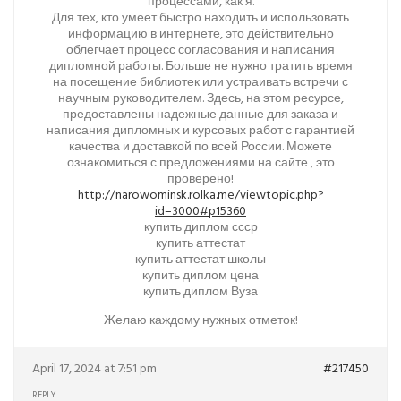
процессами, как я.
Для тех, кто умеет быстро находить и использовать
информацию в интернете, это действительно
облегчает процесс согласования и написания
дипломной работы. Больше не нужно тратить время
на посещение библиотек или устраивать встречи с
научным руководителем. Здесь, на этом ресурсе,
предоставлены надежные данные для заказа и
написания дипломных и курсовых работ с гарантией
качества и доставкой по всей России. Можете
ознакомиться с предложениями на сайте , это
проверено!
http://narowominsk.rolka.me/viewtopic.php?
id=3000#p15360
купить диплом ссср
купить аттестат
купить аттестат школы
купить диплом цена
купить диплом Вуза
Желаю каждому нужных отметок!
April 17, 2024 at 7:51 pm
#217450
REPLY