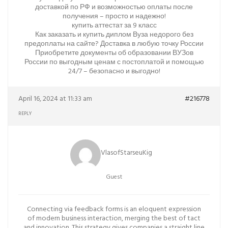
доставкой по РФ и возможностью оплаты после
получения – просто и надежно!
купить аттестат за 9 класс
Как заказать и купить диплом Вуза недорого без
предоплаты на сайте? Доставка в любую точку России
Приобретите документы об образовании ВУЗов
России по выгодным ценам с постоплатой и помощью
24/7 – безопасно и выгодно!
April 16, 2024 at 11:33 am
#216778
REPLY
VlasofStarseuKig
Guest
Connecting via feedback forms is an eloquent expression
of modern business interaction, merging the best of tact
and innovation. This strategy gives companies a straight line