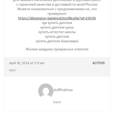
для заказа и написания дипломных и курсовых работ
с гарантией качества и доставкой по всей России.
Можете ознакомиться с предложениями на , это
проверено!
https://dimension-gaming.nl/profile.php?id=219316
где купить диплом
купить диплом цена
купить аттестат школы
купить диплом
купить диплом бакалавра
Желаю каждому прекрасных отметок!
April 18, 2024 at 2:11 am
#217565
REPLY
sSdfffobPaw
Guest