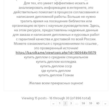
Для тех, кто умеет эффективно искать и
анализировать информацию в интернете, это
действительно помогает в процессе согласования и
написания дипломной работы. Больше не нужно
тратить время на посещение библиотек или
организацию встреч с научным руководителем. Здесь,
на этом ресурсе, предоставлены надежные данные
для заказа и написания дипломных и курсовых работ
с гарантией качества и доставкой по всей России.
Можете ознакомиться с предложениями по ссылке ,
это проверенный источник!
https://ba.rolka.me/viewtopic.php?id=16094#p19579
купить диплом о среднем специальном
купить диплом колледжа
купить диплом ссср
где купить диплом
купить диплом Гознак
Желаю всем прекрасных оценок!
Viewing 15 posts - 16 through 30 (of 896 total)
…
←
1
2
3
58
59
60
→