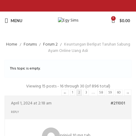
0
MENU
$
0.00
Home
Forums
Forum 2
Keuntungan Berlipat Taruhan Sabung
Ayam Online Uang Asli
This topic is empty.
Viewing 15 posts - 16 through 30 (of 896 total)
…
←
1
2
3
58
59
60
→
April 1, 2024 at 2:18 am
#211001
REPLY
prinivil 10 mg tab