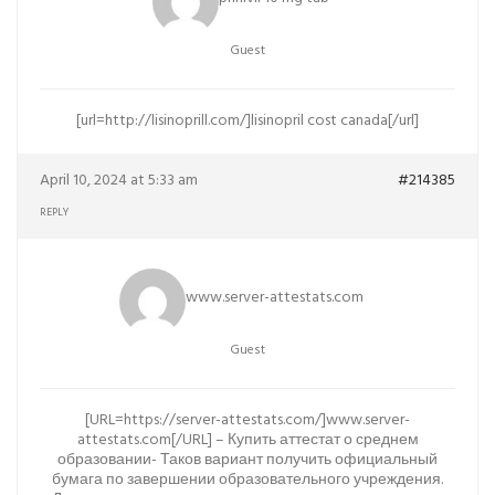
Guest
[url=http://lisinoprill.com/]lisinopril cost canada[/url]
April 10, 2024 at 5:33 am
#214385
REPLY
www.server-attestats.com
Guest
[URL=https://server-attestats.com/]www.server-
attestats.com[/URL] – Купить аттестат о среднем
образовании- Таков вариант получить официальный
бумага по завершении образовательного учреждения.