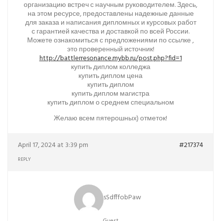
организацию встреч с научным руководителем. Здесь,
на этом ресурсе, предоставлены надежные данные
для заказа и написания дипломных и курсовых работ
с гарантией качества и доставкой по всей России.
Можете ознакомиться с предложениями по ссылке ,
это проверенный источник!
http://battlerresonance.mybb.ru/post.php?fid=1
купить диплом колледжа
купить диплом цена
купить диплом
купить диплом магистра
купить диплом о среднем специальном
Желаю всем пятерошных) отметок!
April 17, 2024 at 3:39 pm
#217374
REPLY
sSdfffobPaw