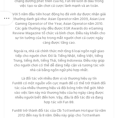
chặng đường phát triển của họ, Fun 88 luôn đi đầu trong
việc tạo ra sân chơi cá cược lành mạnh và an toàn.
Với 5 năm đầu tiên hoạt động họ đã vinh dự được nhận giải
thưởng danh giá như: Asian Operator năm 2009, Asian Live
Gaming Operator of the Year, Asian Operator năm 2010.
Các giải thưởng này đều được EGR Awards do eGaming
Review Magazine tổ chức và bình chọn. Điều này khiến cho
sự tin tưởng của họ trong mắt người chơi cá cược ngày
càng được tăng cao.
Ngoài ra, nhà cái chính thức mở rộng 6 loại ngôn ngữ giao
tiếp cho người chơi. Đó là: Tiếng Nhật, tiếng Việt, tiếng
Trung, tiếng Anh, tiếng Thái, tiếng Indonesia. Điều này giúp
cho người chơi có thể dễ dàng tiếp cận và tương tác với
nhà cái bằng ngôn ngữ phù hợp nhất.
Là đối tác với nhiều đơn vị và thương hiệu uy tín
Fun88 có một nguồn vốn cực mạnh để có thể trở thành đối
tác của nhiều thương hiệu và đội bóng trên thế giới. Nhờ
vào việc làm này mà thương hiệu của họ ngày càng được
nhiều người biết đến hơn. Vậy, đâu là đối tác đã và đang
hợp tác với Fun 88.
Fun88 trở thành đối tác của Clb Tottenham Hotspur từ năm
2012 đến nay là 8 năm. Điều này giúp cho Tottenham