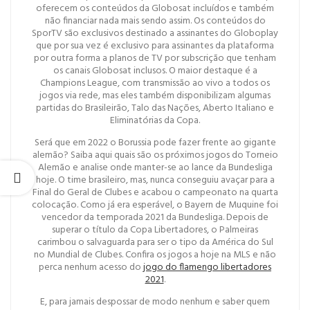
oferecem os conteúdos da Globosat incluídos e também
não financiar nada mais sendo assim. Os conteúdos do
SporTV são exclusivos destinado a assinantes do Globoplay
que por sua vez é exclusivo para assinantes da plataforma
por outra forma a planos de TV por subscrição que tenham
os canais Globosat inclusos. O maior destaque é a
Champions League, com transmissão ao vivo a todos os
jogos via rede, mas eles também disponibilizam algumas
partidas do Brasileirão, Talo das Nações, Aberto Italiano e
Eliminatórias da Copa.
Será que em 2022 o Borussia pode fazer frente ao gigante
alemão? Saiba aqui quais são os próximos jogos do Torneio
Alemão e analise onde manter-se ao lance da Bundesliga
hoje. O time brasileiro, mas, nunca conseguiu avaçar para a
Final do Geral de Clubes e acabou o campeonato na quarta
colocação. Como já era esperável, o Bayern de Muquine foi
vencedor da temporada 2021 da Bundesliga. Depois de
superar o título da Copa Libertadores, o Palmeiras
carimbou o salvaguarda para ser o tipo da América do Sul
no Mundial de Clubes. Confira os jogos a hoje na MLS e não
perca nenhum acesso do
jogo do flamengo libertadores
2021
.
E, para jamais despossar de modo nenhum e saber quem