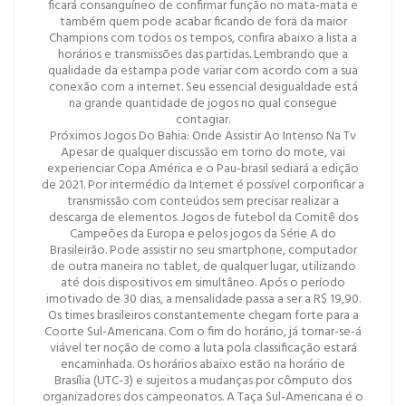
ficará consanguíneo de confirmar função no mata-mata e
também quem pode acabar ficando de fora da maior
Champions com todos os tempos, confira abaixo a lista a
horários e transmissões das partidas. Lembrando que a
qualidade da estampa pode variar com acordo com a sua
conexão com a internet. Seu essencial desigualdade está
na grande quantidade de jogos no qual consegue
contagiar.
Próximos Jogos Do Bahia: Onde Assistir Ao Intenso Na Tv
Apesar de qualquer discussão em torno do mote, vai
experienciar Copa América e o Pau-brasil sediará a edição
de 2021. Por intermédio da Internet é possível corporificar a
transmissão com conteúdos sem precisar realizar a
descarga de elementos. Jogos de futebol da Comitê dos
Campeões da Europa e pelos jogos da Série A do
Brasileirão. Pode assistir no seu smartphone, computador
de outra maneira no tablet, de qualquer lugar, utilizando
até dois dispositivos em simultâneo. Após o período
imotivado de 30 dias, a mensalidade passa a ser a R$ 19,90.
Os times brasileiros constantemente chegam forte para a
Coorte Sul-Americana. Com o fim do horário, já tornar-se-á
viável ter noção de como a luta pola classificação estará
encaminhada. Os horários abaixo estão na horário de
Brasília (UTC-3) e sujeitos a mudanças por cômputo dos
organizadores dos campeonatos. A Taça Sul-Americana é o