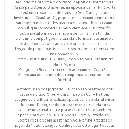
segundo maior torneio do casto, depois da Libertadores.
Ainda pelo Aberto Brasilense, na época atual, a TNT Sports
terá uma rodada par de transmissões. Começa com
Juventude x Ceará, às 17h, jogo que será exibido em todo o
Pau-brasil, não muito destinado a o estado do Rio Grande
do Sul, que só poderá ver pelo Premiere. O Twitter foi
outra plataforma que, embora de forma mais tímida,
transmitiu competições na sua plataforma. E, destinado a
assistir a Libertadores ao vivo, é preciso ficar atento na
direção de programação da FOX Sports, no SBT bem como
na Conmebol TV.
Como Assistir Uruguai X Brasil; Jogo Não Será Transmitido
Na Tv Aberta
Chegou ao Brasil em março, ocasionando a Copa Sul-
Americana bem como dois campeonatos europeus de
futebol.
A transmissão dos jogos do Gauchão são realizados por
causa de grupo Orbe. A transmissão da UEFA Nations
League para o Brasil é realizada pelos canais e plataformas
do grupo Turner, sendo possível manter-se a Nations
League nos canais de TV por assinatura TNT e também
Space e através do TROTIL Sports . Com o Estádio TNT
Sports você poderá assistir ao vivo e online a todos os
jogos da Nations League. Conheça até este lugar todas as