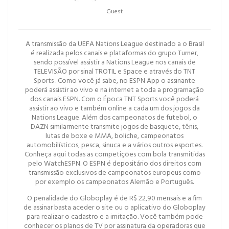
Guest
A transmissão da UEFA Nations League destinado a o Brasil
é realizada pelos canais e plataformas do grupo Turner,
sendo possível assistir a Nations League nos canais de
TELEVISÃO por sinal TROTIL e Space e através do TNT
Sports . Como você já sabe, no ESPN App o assinante
poderá assistir ao vivo e na internet a toda a programação
dos canais ESPN. Com o Época TNT Sports você poderá
assistir ao vivo e também online a cada um dos jogos da
Nations League. Além dos campeonatos de futebol, o
DAZN similarmente transmite jogos de basquete, tênis,
lutas de boxe e MMA, boliche, campeonatos
automobilísticos, pesca, sinuca e a vários outros esportes.
Conheça aqui todas as competições com bola transmitidas
pelo WatchESPN. O ESPN é depositário dos direitos com
transmissão exclusivos de campeonatos europeus como
por exemplo os campeonatos Alemão e Português.
O penalidade do Globoplay é de R$ 22,90 mensais e a fim
de assinar basta aceder o site ou o aplicativo do Globoplay
para realizar o cadastro e a imitação. Você também pode
conhecer os planos de TV por assinatura da operadoras que