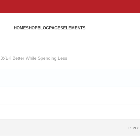
HOME
SHOP
BLOG
PAGES
ELEMENTS
 ЗУЬK Better While Spending Less
REPLY