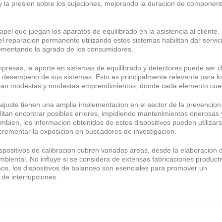
 y la presion sobre los sujeciones, mejorando la duracion de componen
pel que juegan los aparatos de equilibrado en la asistencia al cliente. 
el reparacion permanente utilizando estos sistemas habilitan dar servic
rementando la agrado de los consumidores.
mpresas, la aporte en sistemas de equilibrado y detectores puede ser c
 y desempeno de sus sistemas. Esto es principalmente relevante para l
an modestas y modestas emprendimientos, donde cada elemento cue
ajuste tienen una amplia implementacion en el sector de la prevencion 
ilitan encontrar posibles errores, impidiendo mantenimientos onerosas 
ambien, los informacion obtenidos de estos dispositivos pueden utilizar
crementar la exposicion en buscadores de investigacion.
spositivos de calibracion cubren variadas areas, desde la elaboracion 
mbiental. No influye si se considera de extensas fabricaciones product
os, los dispositivos de balanceo son esenciales para promover un
 de interrupciones.