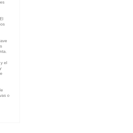
tes
El
ios
lave
os
nta.
y el
y
se
de
ivas o