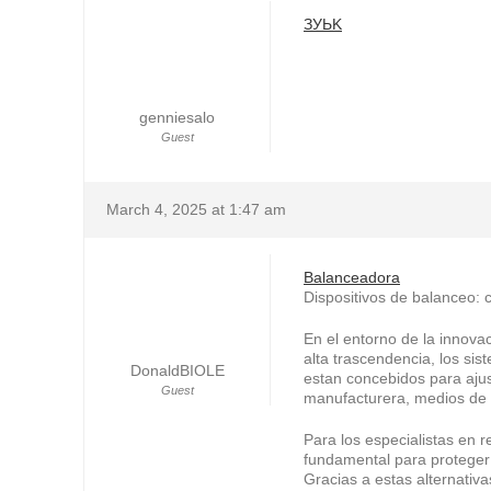
ЗУЬK
genniesalo
Guest
March 4, 2025 at 1:47 am
Balanceadora
Dispositivos de balanceo: cl
En el entorno de la innova
alta trascendencia, los si
DonaldBIOLE
estan concebidos para aju
Guest
manufacturera, medios de t
Para los especialistas en r
fundamental para proteger
Gracias a estas alternativ