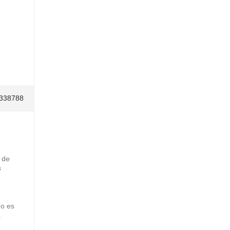
338788
 de
s
do es
.