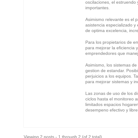
oscilaciones, el estruendo
importantes.
Asimismo relevante es el pa
asistencia especializado y 
de optima excelencia, inc
Para los propietarios de e
para mejorar la eficiencia
emprendedores que manej
Asimismo, los sistemas de 
gestion de estandar. Posib
perjuicios a los equipos. T
para mejorar sistemas y in
Las zonas de uso de los di
ciclos hasta el monitoreo a
limitados espacios hogaren
desempeno efectivo y libre
Viewing 2 posts - 1 through 2 (of 2 total)