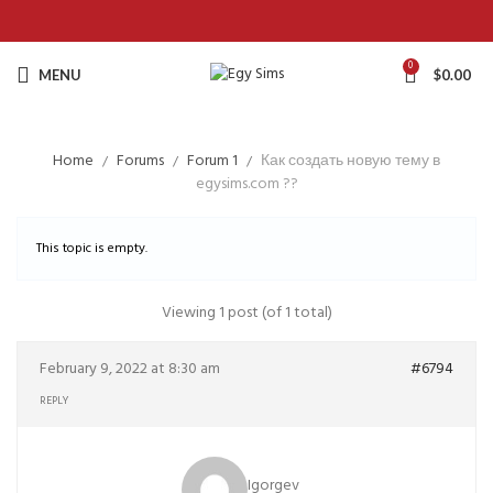
0
MENU
$
0.00
Home
Forums
Forum 1
Как создать новую тему в
egysims.com ??
This topic is empty.
Viewing 1 post (of 1 total)
February 9, 2022 at 8:30 am
#6794
REPLY
Igorgev